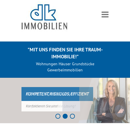
"MIT UNS FINDEN SIE IHRE TRAUM-
IMMOBILIE!"
Wohnungen Häuser Grundstücke
Gewerbeimmobilien
KOMPETENT, RISIKOLOS, EFFIZIENT
FLEXIBEL, SCHNELL, GENAU
Kontaktieren Sie uns!
Wir finden Ihre optimale Lösung!
1
2
3