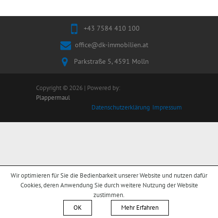
+43 7584 410 100
office@dk-immobilien.at
Parkstraße 5, 4591 Molln
Copyright © 2026 | Powered by:
Plappermaul
Datenschutzerklärung
Impressum
Wir optimieren für Sie die Bedienbarkeit unserer Website und nutzen dafür
Cookies, deren Anwendung Sie durch weitere Nutzung der Website
zustimmen.
OK
Mehr Erfahren