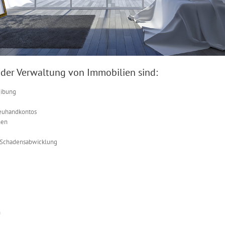
 der Verwaltung von Immobilien sind:
eibung
reuhandkontos
nen
d Schadensabwicklung
n